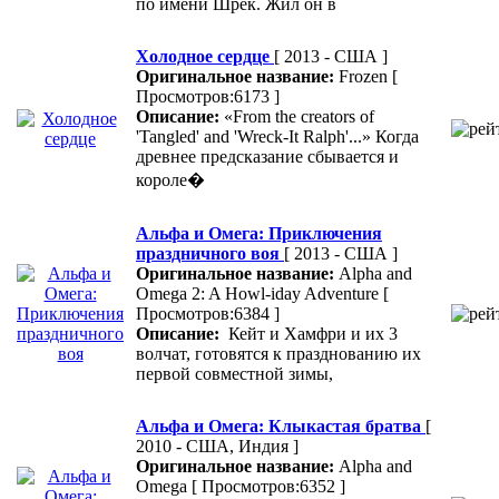
по имени Шрек. Жил он в
Холодное сердце
[ 2013 - США ]
Оригинальное название:
Frozen
[
Просмотров:6173 ]
Описание:
«From the creators of
'Tangled' and 'Wreck-It Ralph'...» Когда
древнее предсказание сбывается и
короле�
Альфа и Омега: Приключения
праздничного воя
[ 2013 - США ]
Оригинальное название:
Alpha and
Omega 2: A Howl-iday Adventure
[
Просмотров:6384 ]
Описание:
Кейт и Хамфри и их 3
волчат, готовятся к празднованию их
первой совместной зимы,
Альфа и Омега: Клыкастая братва
[
2010 - США, Индия ]
Оригинальное название:
Alpha and
Omega
[ Просмотров:6352 ]