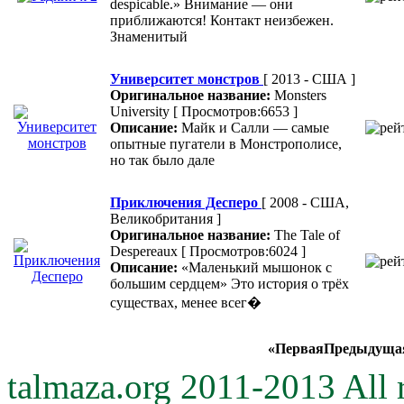
despicable.» Внимание — они
приближаются! Контакт неизбежен.
Знаменитый
Университет монстров
[ 2013 - США ]
Оригинальное название:
Monsters
University
[ Просмотров:6653 ]
Описание:
Майк и Салли — самые
опытные пугатели в Монстрополисе,
но так было дале
Приключения Десперо
[ 2008 - США,
Великобритания ]
Оригинальное название:
The Tale of
Despereaux
[ Просмотров:6024 ]
Описание:
«Маленький мышонок с
большим сердцем» Это история о трёх
существах, менее всег�
«
Первая
Предыдуща
talmaza.org 2011-2013 All r