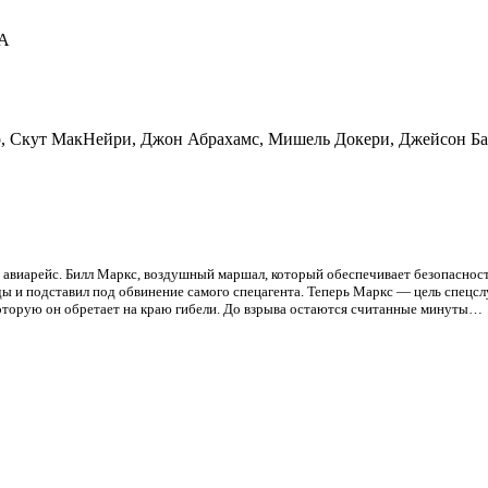
ША
р, Скут МакНейри, Джон Абрахамс, Мишель Докери, Джейсон Батл
авиарейс. Билл Маркс, воздушный маршал, который обеспечивает безопаснос
оды и подставил под обвинение самого спецагента. Теперь Маркс — цель спец
которую он обретает на краю гибели. До взрыва остаются считанные минуты…