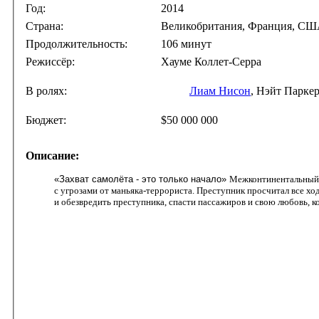
Год:
2014
Страна:
Великобритания, Франция, С
Продолжительность:
106 минут
Режиссёр:
Хауме Коллет-Серра
В ролях:
Лиам Нисон
, Нэйт Парке
Бюджет:
$50 000 000
Описание:
«Захват самолёта - это только начало»
Межконтинентальный 
с угрозами от маньяка-террориста. Преступник просчитал все х
и обезвредить преступника, спасти пассажиров и свою любовь, 