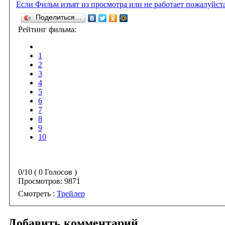
Если Фильм изъят из просмотра или не работает пожалуйст
Поделиться…
Рейтинг фильма:
1
2
3
4
5
6
7
8
9
10
0/10 ( 0 Голосов )
Просмотров:
9871
Смотреть :
Трейлер
Добавить комментарий