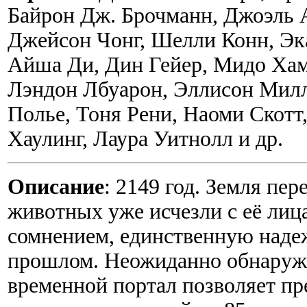
Байрон Дж. Брочманн, Джоэль 
Джейсон Чонг, Шелли Конн, Эк
Айша Ди, Дин Гейер, Мидо Хама
Лэндон Лбуарон, Эллисон Милл
Полье, Тоня Рени, Наоми Скотт
Хаулинг, Лаура Уитнолл и др.
Описание
: 2149 год. Земля пе
животных уже исчезли с её лиц
сомнением, единственную наде
прошлом. Неожиданно обнаруж
временной портал позволяет пр