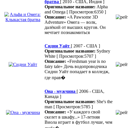
братва
[ 2010 - США, Индия ]
Оригинальное название:
Alpha
and Omega
[ Просмотров:6350 ]
Описание:
«A Pawsome 3D
Adventure» Омега — волк,
далёкий от высших кругов. Он
мечтает познакомиться
Сидни Уайт
[ 2007 - США ]
Оригинальное название:
Sydney
White
[ Просмотров:5707 ]
Описание:
«Freshman year is no
fairy tale» Дочь водопроводчика
Сидни Уайт попадает в колледж,
где прав�
Она - мужчина
[ 2006 - США,
Канада ]
Оригинальное название:
She's the
man
[ Просмотров:5785 ]
Описание:
«У каждого свой
скелет в шкафу...» 17-летняя
Виола играет в футбол лучше, чем