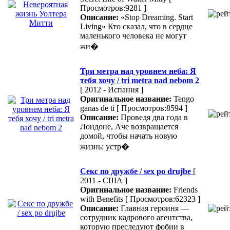
Просмотров:9281 ]
Описание:
«Stop Dreaming. Start
Living» Кто сказал, что в сердце
маленького человека не могут
жи�
Три метра над уровнем неба: Я
тебя хочу / tri metra nad nebom 2
[ 2012 - Испания ]
Оригинальное название:
Tengo
ganas de ti
[ Просмотров:8594 ]
Описание:
Проведя два года в
Лондоне, Аче возвращается
домой, чтобы начать новую
жизнь: устр�
Секс по дружбе / sex po drujbe
[
2011 - США ]
Оригинальное название:
Friends
with Benefits
[ Просмотров:62323 ]
Описание:
Главная героиня —
сотрудник кадрового агентства,
которую преследуют фобии в