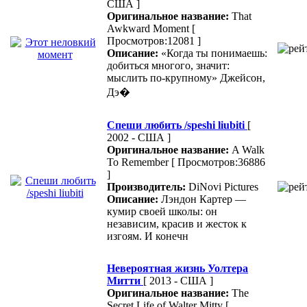
США ]
Оригинальное название:
That
Awkward Moment
[
Просмотров:12081 ]
Описание:
«Когда ты понимаешь:
добиться многого, значит:
мыслить по-крупному» Джейсон,
Дэ�
Спеши любить /speshi liubiti
[
2002 - США ]
Оригинальное название:
A Walk
To Remember
[ Просмотров:36886
]
Производитель:
DiNovi Pictures
Описание:
Лэндон Картер —
кумир своей школы: он
независим, красив и жесток к
изгоям. И конечн
Невероятная жизнь Уолтера
Митти
[ 2013 - США ]
Оригинальное название:
The
Secret Life of Walter Mitty
[