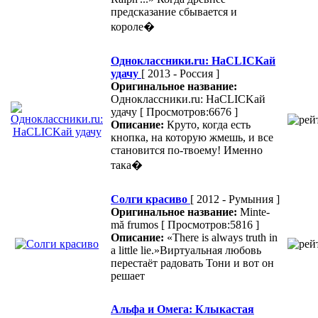
предсказание сбывается и
короле�
Одноклассники.ru: НаCLICKай
удачу
[ 2013 - Россия ]
Оригинальное название:
Одноклассники.ru: НаCLICKай
удачу
[ Просмотров:6676 ]
Описание:
Круто, когда есть
кнопка, на которую жмешь, и все
становится по-твоему! Именно
така�
Солги красиво
[ 2012 - Румыния ]
Оригинальное название:
Minte-
mă frumos
[ Просмотров:5816 ]
Описание:
«There is always truth in
a little lie.»Виртуальная любовь
перестаёт радовать Тони и вот он
решает
Альфа и Омега: Клыкастая