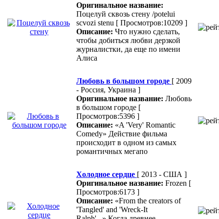
Оригинальное название:
Поцелуй сквозь стену /potelui
scvozi stenu
[ Просмотров:10209 ]
Описание:
Что нужно сделать,
чтобы добиться любви дерзкой
журналистки, да еще по имени
Алиса
Любовь в большом городе
[ 2009
- Россия, Украина ]
Оригинальное название:
Любовь
в большом городе
[
Просмотров:5396 ]
Описание:
«A 'Very' Romantic
Comedy» Действие фильма
происходит в одном из самых
романтичных мегапо
Холодное сердце
[ 2013 - США ]
Оригинальное название:
Frozen
[
Просмотров:6173 ]
Описание:
«From the creators of
'Tangled' and 'Wreck-It
Ralph'...» Когда древнее